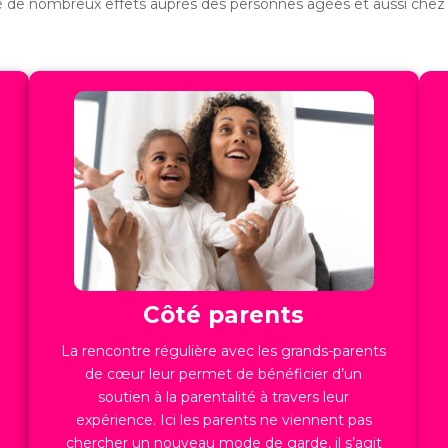
 de nombreux effets auprès des personnes âgées et aussi chez l
Côté parents
La rencontre régulière avec les grands-parents
de cœur leur permet de bénéficier d’un
soutien à la parentalité à travers leur
expérience. Ici les parents ne viennent pas
chercher un nouveau mode de garde, il s’agit