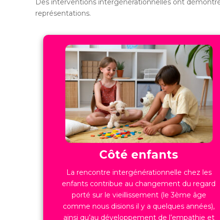
Des interventions intergénérationnelles ont démontré
représentations.
Côté enfants
La rencontre intergénérationnelle chez les
enfants contribue au changement du regard
porté sur le vieillissement (le 3ème âge
comme nous disions il y a quelques années),
ainsi qu’au développement de l’empathie et