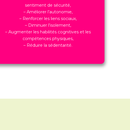
sentiment de sécurité,
– Améliorer l’autonomie,
– Renforcer les liens sociaux,
– Diminuer l’isolement,
– Augmenter les habilités cognitives et les
compétences physiques,
– Réduire la sédentarité.