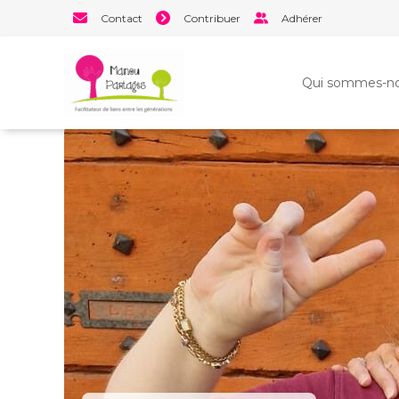
Aller
Contact
Contribuer
Adhérer
au
contenu
Qui sommes-no