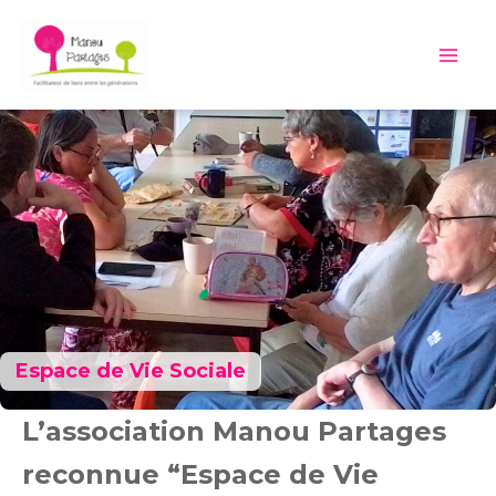
Aller
au
Mai
contenu
Me
Espace de Vie Sociale
L’association Manou Partages
reconnue “Espace de Vie