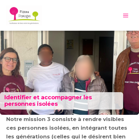
Aller
au
Mai
contenu
Me
Identifier et accompagner les
personnes isolées
Notre mission 3 consiste à rendre visibles
ces personnes isolées, en intégrant toutes
les générations (celles qui le désirent bien