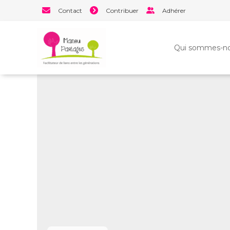
Aller
Contact
Contribuer
Adhérer
au
contenu
Qui sommes-no