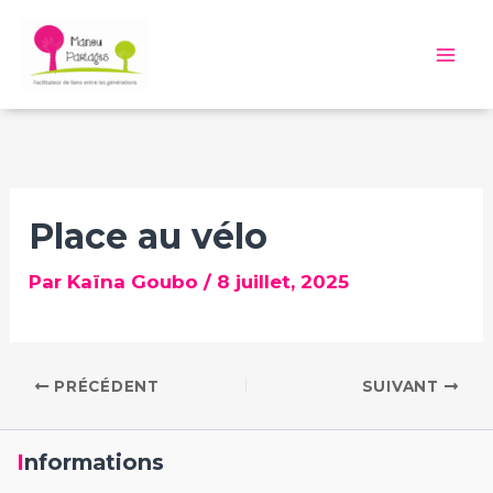
Aller
au
Mai
contenu
Me
Place au vélo
Par
Kaïna Goubo
/
8 juillet, 2025
PRÉCÉDENT
SUIVANT
Informations