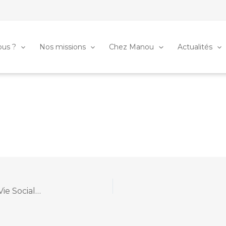
us ?
Nos missions
Chez Manou
Actualités
Fédération des Centres Sociaux et Espaces de Vie Sociale de Loire-Atlantique