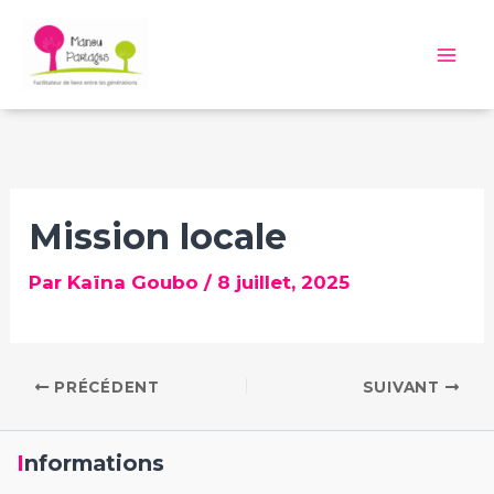
Aller
au
Mai
contenu
Me
Mission locale
Par
Kaïna Goubo
/
8 juillet, 2025
PRÉCÉDENT
SUIVANT
Informations