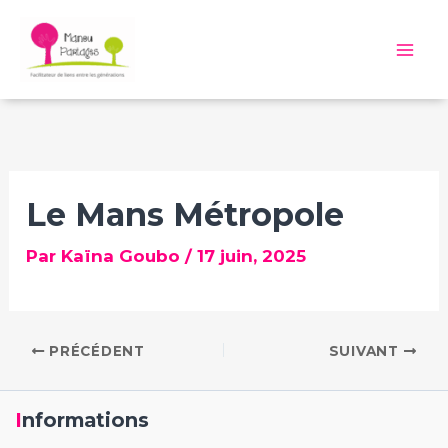
Aller
au
Mai
contenu
Me
Le Mans Métropole
Par
Kaïna Goubo
/
17 juin, 2025
PRÉCÉDENT
SUIVANT
Informations