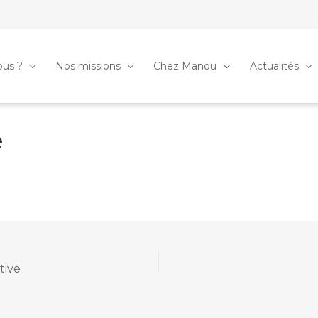
us ?
Nos missions
Chez Manou
Actualités
e
tive