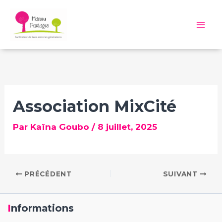
Aller
au
Mai
contenu
Me
Association MixCité
Par
Kaïna Goubo
/
8 juillet, 2025
PRÉCÉDENT
SUIVANT
Informations