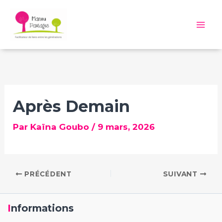
Aller
au
Mai
contenu
Me
Après Demain
Par
Kaïna Goubo
/
9 mars, 2026
PRÉCÉDENT
SUIVANT
Informations