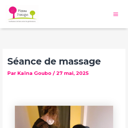
Aller
au
Mai
contenu
Me
Séance de massage
Par
Kaïna Goubo
/
27 mai, 2025