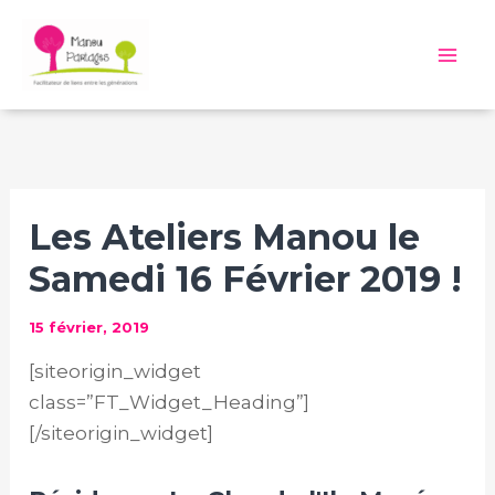
Aller
au
Mai
contenu
Me
Les Ateliers Manou le
Samedi 16 Février 2019 !
15 février, 2019
[siteorigin_widget
class=”FT_Widget_Heading”]
[/siteorigin_widget]