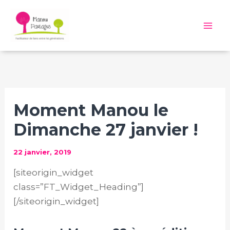
Aller
au
Mai
contenu
Me
Moment Manou le
Dimanche 27 janvier !
22 janvier, 2019
[siteorigin_widget
class=”FT_Widget_Heading”]
[/siteorigin_widget]