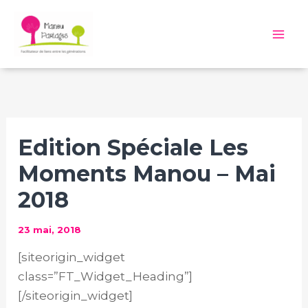
Aller
au
Mai
contenu
Me
Edition Spéciale Les
Moments Manou – Mai
2018
23 mai, 2018
[siteorigin_widget
class=”FT_Widget_Heading”]
[/siteorigin_widget]