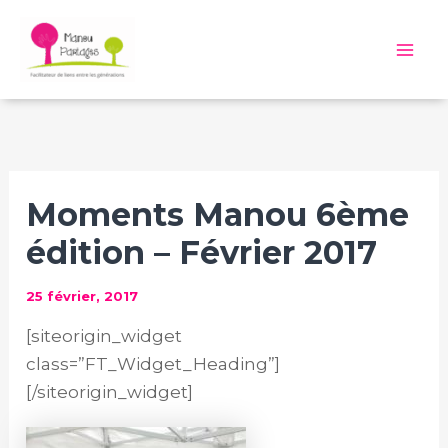
Aller
au
Mai
contenu
Me
Moments Manou 6ème
édition – Février 2017
25 février, 2017
[siteorigin_widget
class=”FT_Widget_Heading”]
[/siteorigin_widget]