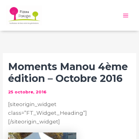
Aller
au
Mai
contenu
Me
Moments Manou 4ème
édition – Octobre 2016
25 octobre, 2016
[siteorigin_widget
class=”FT_Widget_Heading”]
[/siteorigin_widget]