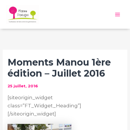
Aller
au
Mai
contenu
Me
Moments Manou 1ère
édition – Juillet 2016
25 juillet, 2016
[siteorigin_widget
class=”FT_Widget_Heading”]
[/siteorigin_widget]