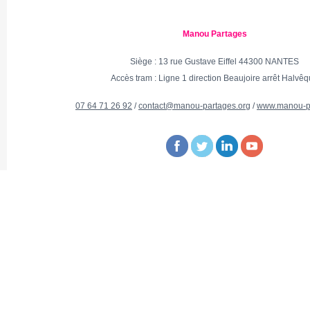
Manou Partages
Siège : 13 rue Gustave Eiffel 44300 NANTES
Accès tram : Ligne 1 direction Beaujoire arrêt Halvê
07 64 71 26 92
/
contact@manou-partages.org
/
www.manou-pa