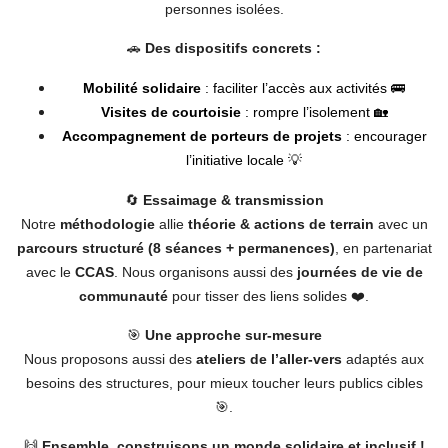
personnes isolées.
🚗
Des dispositifs concrets :
Mobilité solidaire
: faciliter l’accès aux activités 🚌
Visites de courtoisie
: rompre l’isolement 🏡
Accompagnement de porteurs de projets
: encourager
l’initiative locale 💡
🔄
Essaimage & transmission
Notre
méthodologie
allie
théorie & actions de terrain
avec un
parcours structuré (8 séances + permanences)
, en partenariat
avec le
CCAS
. Nous organisons aussi des
journées de vie de
communauté
pour tisser des liens solides ❤️.
🎯
Une approche sur-mesure
Nous proposons aussi des
ateliers de l’aller-vers
adaptés aux
besoins des structures, pour mieux toucher leurs publics cibles
🎯.
🙌
Ensemble, construisons un monde solidaire et inclusif !