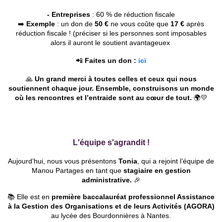
- Entreprises
: 60 % de réduction fiscale
➡️
Exemple
: un don de
5
0 €
ne vous coûte que
17 €
après
réduction fiscale ! (préciser si les personnes sont imposables
alors il auront le soutient avantageuex
📲
Faites un don :
ici
🙏
Un grand merci à toutes celles et ceux qui nous
soutiennent chaque jour. Ensemble, construisons un monde
où les rencontres et l’entraide sont au cœur de tout.
🌍💛
L'équipe s'
agrandit
!
Aujourd’hui, nous vous présentons
Tonia
, qui a rejoint l’équipe de
Manou Partages en tant que
stagiaire en gestion
administrativ
e
.
🎉
📚 Elle est en
première baccalauréat professionnel Assistance
à la Gestion des Organisations et de leurs Activités (AGORA)
au lycée des Bourdonnières à Nantes.