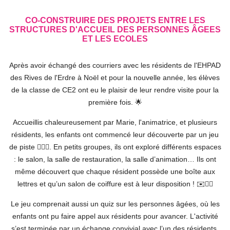
CO-CONSTRUIRE DES PROJETS ENTRE LES
STRUCTURES D'ACCUEIL DES PERSONNES ÂGEES
ET LES ECOLES
Après avoir échangé des courriers avec les résidents de l'EHPAD
des Rives de l'Erdre à Noël et pour la nouvelle année, les élèves
de la classe de CE2 ont eu le plaisir de leur rendre visite pour la
première fois. 🌟
Accueillis chaleureusement par Marie, l'animatrice, et plusieurs
résidents, les enfants ont commencé leur découverte par un jeu
de piste 🕵️‍♂️💡. En petits groupes, ils ont exploré différents espaces
: le salon, la salle de restauration, la salle d’animation… Ils ont
même découvert que chaque résident possède une boîte aux
lettres et qu’un salon de coiffure est à leur disposition ! ✉️💇‍♂️
Le jeu comprenait aussi un quiz sur les personnes âgées, où les
enfants ont pu faire appel aux résidents pour avancer. L'activité
s’est terminée par un échange convivial avec l’un des résidents,