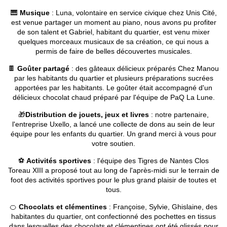
🎹
Musique
: Luna, volontaire en service civique chez Unis Cité,
est venue partager un moment au piano, nous avons pu profiter
de son talent et Gabriel, habitant du quartier, est venu mixer
quelques morceaux musicaux de sa création, ce qui nous a
permis de faire de belles découvertes musicales.
🍫
Goûter partagé
: des gâteaux délicieux préparés Chez Manou
par les habitants du quartier et plusieurs préparations sucrées
apportées par les habitants. Le goûter était accompagné d'un
délicieux chocolat chaud préparé par l'équipe de PaQ La Lune.
🎁
Distribution de jouets, jeux et livres
: notre partenaire,
l'entreprise Uxello, a lancé une collecte de dons au sein de leur
équipe pour les enfants du quartier. Un grand merci à vous pour
votre soutien.
⚽
Activités sportives
: l'équipe des Tigres de Nantes Clos
Toreau XIII a proposé tout au long de l'après-midi sur le terrain de
foot des activités sportives pour le plus grand plaisir de toutes et
tous.
🍊
Chocolats et clémentines
: Françoise, Sylvie, Ghislaine, des
habitantes du quartier, ont confectionné des pochettes en tissus
dans lesquelles des chocolats et clémentines ont été glissés pour