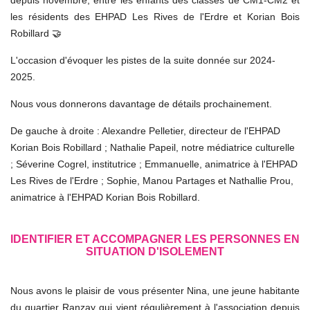
depuis novembre, entre les enfants des classes de CM1-CM2 et
les résidents des EHPAD Les Rives de l'Erdre et Korian Bois
🤝
Robillard
L'occasion d'évoquer les pistes de la suite donnée sur 2024-
2025.
Nous vous donnerons davantage de détails prochainement.
De gauche à droite : Alexandre Pelletier, directeur de l'EHPAD
Korian Bois Robillard ; Nathalie Papeil, notre médiatrice culturelle
; Séverine Cogrel, institutrice ;
Emmanuelle, animatrice à l'EHPAD
Les Rives de l'Erdre ;
Sophie, Manou Partages et
Nathallie Prou,
animatrice à l'EHPAD Korian Bois Robillard.
IDENTIFIER ET ACCOMPAGNER LES PERSONNES EN
SITUATION D'ISOLEMENT
Nous avons le plaisir de vous présenter Nina, une jeune habitante
du quartier Ranzay qui vient régulièrement à l'association depuis