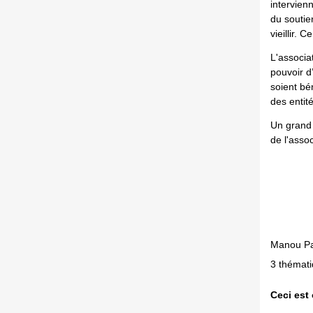
intervien
du soutie
vieillir.
Ce 
L'associa
pouvoir d
soient bé
des entité
Un grand 
de l'assoc
Manou Pa
3 thémati
Ceci est