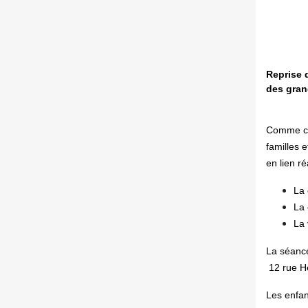
Reprise 
des
gran
Comme ch
familles 
en lien r
La 
La 
La 
La séanc
1
2 rue H
Les enfant