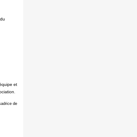
 du
équipe et
ciation.
sadrice de