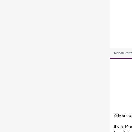
Manou Parta
🥳
Manou P
Il y a 10