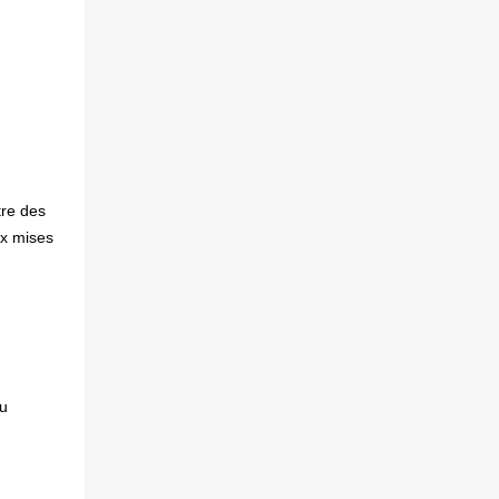
tre des
ux mises
ation au