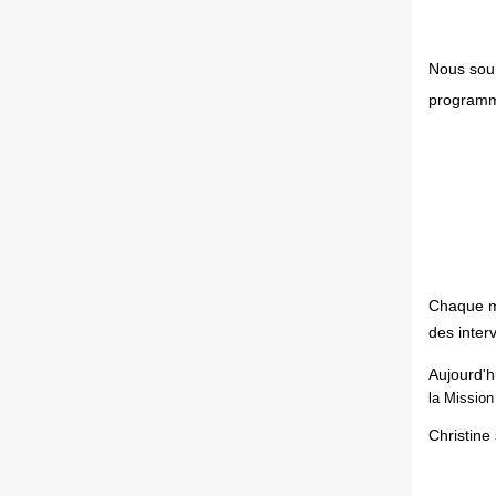
Nous souh
program
Chaque mo
des inter
Auj
ourd'hu
la Mission
Christine