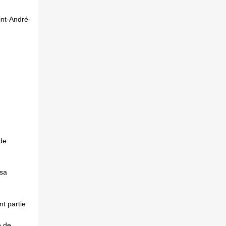
int-André-
de
 sa
nt partie
é de