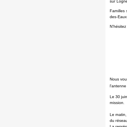
sur Logn
Familles 
des-Eaux
N'hésitez
Nous vous
l'antenne
Le 30 jui
mission.
Le matin,
du réseau
La représ