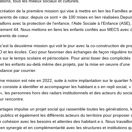
tions, tous les milieux sociaux et culturels.
création de la première mission qui vise à mettre en lien les Familles 
rents de cœur, depuis ce sont + de 100 mises en lien réalisées
.Depui
aillons avec la protection de l'enfance, l'Aide Sociale à l'Enfance (ASE)
ement 44. Nous mettons en liens les enfants confiés aux MECS avec 
rents de coeur.
c'est la deuxième mission qui voit le jour avec la co-construction de pro
 et les écoles. Ceci pour
favoriser des échanges
de façon régulière
to
 sur le temps scolaire et périscolaire. Pour ainsi tisser des complicités 
 et les enfants au-delà même des projets, par la mise en oeuvre d'une
dance par courrier.
ème mission est née en 2022, suite à notre implantation sur le quartier 
e consiste à i
dentifier et accompagner les habitant.e.s en repli social, «
s », les personnes hors des radars institutionnels et des acteurs du socia
eur rencontre.
tages impulse un projet social qui rassemble toutes les générations, l
s publics et également les différents acteurs du territoire pour proposer
n cohésion avec les besoins et attentes des habitant.e.s. Nous travaillo
 en synergie et en complémentarité avec les structures et institutions qu