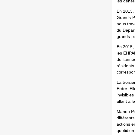
les généra
En 2013, 
Grands-Pa
nous trav
du Départ
grands-pa
En 2015, 
les EHPAD
de l’année
résidents
correspon
La troisi
Erdre. Ell
invisible
allant à l
Manou Par
différent
actions e
quotidien