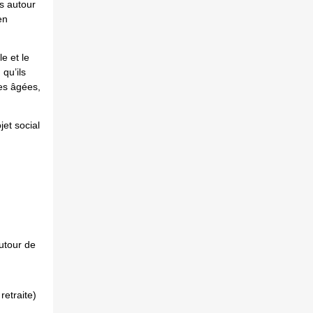
ts autour
en
e et le
qu’ils
nes âgées,
et social
utour de
retraite)