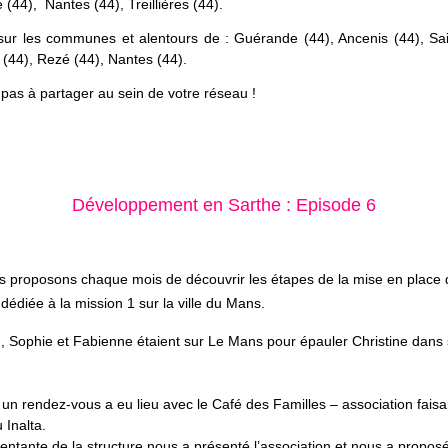
e
(44), Nantes (44), Treillières (44).
sur les communes et alentours de : Guérande (44), Ancenis (44), Sa
 (44),
Rezé (44), Nantes
(44).
 pas à partager au sein de votre réseau !
Développement en Sarthe : Episode 6
 proposons chaque mois de découvrir les étapes de la mise en place 
 dédiée à la mission 1 sur la ville du Mans.
n, Sophie et Fabienne étaient sur Le Mans pour épauler Christine dans
 un rendez-vous a eu lieu avec le Café des Familles – association faisa
 Inalta.
entante de la structure nous a présenté l’association et nous a propos