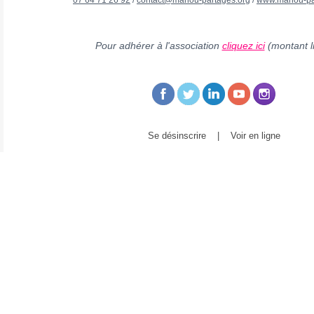
07 64 71 26 92
/
contact@manou-partages.org
/
www.manou-pa
Pour adhérer à l'association
cliquez ici
(montant l
Se désinscrire
|
Voir en ligne