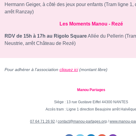
Hermann Geiger, à côté des jeux pour enfants (Tram ligne 1, 
arrêt Ranzay)
Les Moments Manou - Rezé
RDV de 15h à 17h au Rigolo Square
Allée du Pellerin (Tram
Neustrie, arrêt Château de Rezé)
Pour adhérer à l'association
cliquez ici
(montant libre)
Manou Partages
Siège : 13 rue Gustave Eiffel 44300 NANTES
Accès tram : Ligne 1 direction Beaujoire arrêt Halvêqu
07 64 71 26 92
/
contact@manou-partages.org
/
www.manou-par