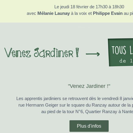
Le jeudi 18 février de 17h30 à 18h30
avec
Mélanie Launay
à la voix et
Philippe Evain
au pi
"Venez Jardiner !"
Les apprentis jardiniers se retrouvent dès le vendredi 8 janv
rue Hermann Geiger sur le square du Ranzay autour de la p
au pied de la tour N°6, Quartier Ranzay à Nant
Plus d'infos