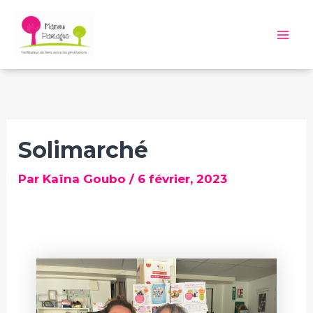
Aller
au
Mai
contenu
Me
Solimarché
Par
Kaïna Goubo
/
6 février, 2023